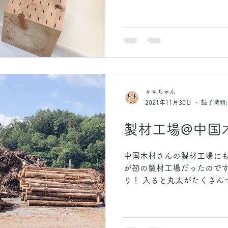
る）って感じです！ 昔はお
持っていって、その場で組
れた技術で加工してい...
キキちゃん
2021年11月30日
読了時間:
製材工場@中国
中国木材さんの製材工場にも
が初の製材工場だったので
り！ 入ると丸太がたくさん
規模が伝わりづらい… これ
れて… 製材機械へ運ばれてい