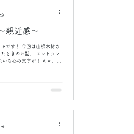
2分
〜親近感〜
キです！ 今回は山根木材さ
たときのお話。 エントラン
れいな心の文字が！ キキ、実
で親近感♪ そして、オフィス
カフェに行ったのですが、そ
1分