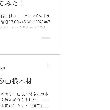
てみた！
語」はコミュニティFM「ラ
7:00~18:30で2021年7
ジオ」という番組内で17:30
 木にまつわることや林業の
という思いから始...
 2分
＠山根木材
キです✨ 山根木材さんの本
な展示がありました！ ここ
（事前に）カット（加工す