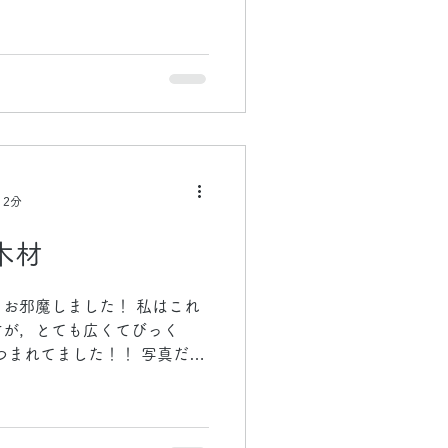
家つくるときに現場に木材を
めるように大工さんが鍛えら
 2分
木材
お邪魔しました！ 私はこれ
すが，とても広くてびっく
つまれてました！！ 写真だと
で太いのと細いので仕分けさ
きます！！...