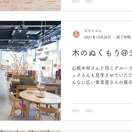
キキちゃん
2021年10月28日
読了時間:
木のぬくもり@
山根木材さんと同じグルー
ックさんも見学させていただ
んなに広い家具屋さんの展
で、いろんな木材で作った
た。 右と左で木材の色が違
よね！...