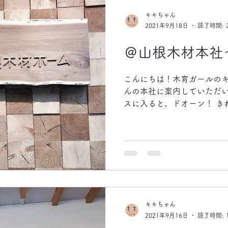
キキちゃん
2021年9月18日
読了時間: 
＠山根木材本社
こんにちは！木育ガールのキ
んの本社に案内していただい
スに入ると、ドオーン！ き
は書道やってたのでこの時点
内にある一般の方も使える
こにもドーン...
キキちゃん
2021年9月16日
読了時間: 