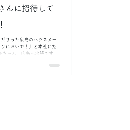
さんに招待して
！
くださった広島のハウスメー
学びにおいで！」と本社に招
キちゃん、広島へ出張です🚄
山根ホールディングスさんが
IMASTOCK」さんにも案内