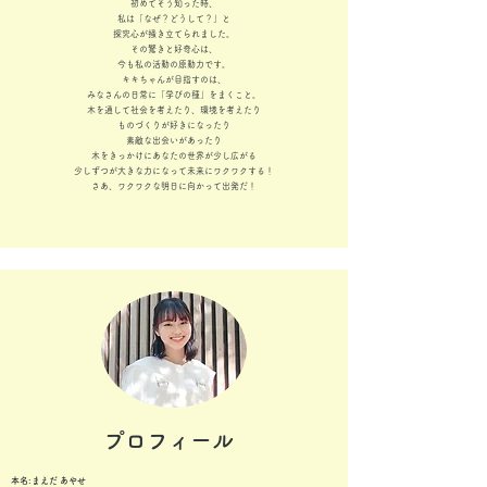
初めてそう知った時、
私は「なぜ？どうして？」と
探究心が掻き立てられました。
その驚きと好奇心は、
今も私の活動の原動力です。
キキちゃんが目指すのは、
みなさんの日常に「学びの種」をまくこと。
木を通して社会を考えたり、環境を考えたり
ものづくりが好きになったり
素敵な出会いがあったり
木をきっかけにあなたの世界が少し広がる
少しずつが大きな力になって未来にワクワクする！
​さあ、ワクワクな明日に向かって出発だ！
プロフィール
本名:まえだ あやせ