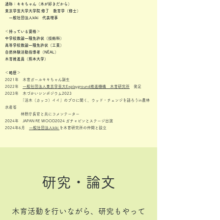
通称：キキちゃん（木が好きだから）
東京学芸大学大学院 修了 教育学（修士）
一般社団法人kiki 代表理事
＜持っている資格＞
中学校教諭一種免許状（技術科）
高等学校教諭一種免許状（工業）
自然体験活動指導者（NEAL）
​木育推進員（熊本大学）
＜略歴＞
2021年 木育ガールキキちゃん誕生
2022年
一般社団法人東京学芸大Explayground推進機構 木育研究所
発足
2023年 木づかいシンポジウム2023
「活木（カッコ）イイ」のプロに聞く、ウッド・チェンジを語ろうin農林
水産省
林野庁長官と共にコメンテーター
2024年 JAPAN RE WOOD2024 ガチャピンとステージ出演
2024年6月
一般社団法人kiki
を木育研究所の仲間と設立
​研究・論文
木育活動を行いながら、研究もやって