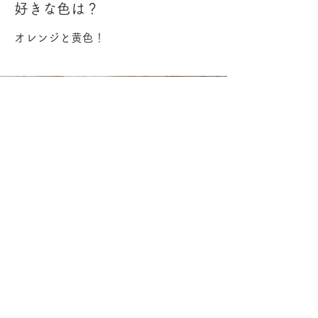
好きな色は？
オレンジと黄色！
キキちゃん
インタビュー記事
東京の森へ行きたくなるメ
ディア「呼吸の時間です
よ」にて取り上げていただ
きました！
​ぜひご一読ください。