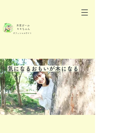
木育ガール
キキちゃん
オフィシャルサイト
​気になる
おもいが
木になる